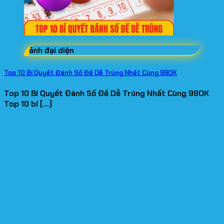
ảnh đại diện
Top 10 Bí Quyết Đánh Số Đề Dễ Trúng Nhất Cùng 99OK
Top 10 Bí Quyết Đánh Số Đề Dễ Trúng Nhất Cùng 99OK
Top 10 bí [...]