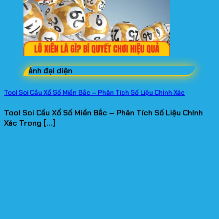
ảnh đại diện
Tool Soi Cầu Xổ Số Miền Bắc – Phân Tích Số Liệu Chính Xác
Tool Soi Cầu Xổ Số Miền Bắc – Phân Tích Số Liệu Chính
Xác Trong [...]