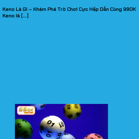
Keno Là Gì – Khám Phá Trò Chơi Cực Hấp Dẫn Cùng 99OK
Keno là [...]