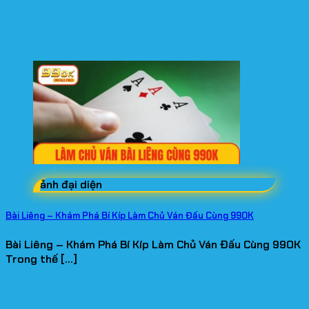
ảnh đại diện
Bài Liêng – Khám Phá Bí Kíp Làm Chủ Ván Đấu Cùng 99OK
Bài Liêng – Khám Phá Bí Kíp Làm Chủ Ván Đấu Cùng 99OK
Trong thế [...]