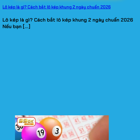
Lô kép là gì? Cách bắt lô kép khung 2 ngày chuẩn 2026
Lô kép là gì? Cách bắt lô kép khung 2 ngày chuẩn 2026
Nếu bạn [...]