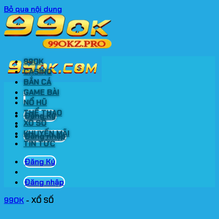
Bỏ qua nội dung
99OK
CASINO
BẮN CÁ
GAME BÀI
NỔ HŨ
THỂ THAO
Đăng Ký
XỔ SỐ
KHUYẾN MÃI
Đăng nhập
TIN TỨC
Đăng Ký
Đăng nhập
99OK
-
XỔ SỐ