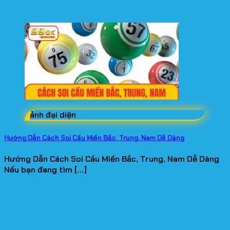
ảnh đại diện
Hướng Dẫn Cách Soi Cầu Miền Bắc, Trung, Nam Dễ Dàng
Hướng Dẫn Cách Soi Cầu Miền Bắc, Trung, Nam Dễ Dàng
Nếu bạn đang tìm [...]