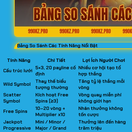
Bảng So Sánh Các Tính Năng Nổi Bật
Tính Năng
Chi Tiết
Lợi Ích Người Chơi
5×3, 20 payline cố
Nhiều cơ hội tạo tổ
Cấu trúc lưới
định
hợp thắng
Thay thế biểu
Tăng tỷ lệ thắng mỗi
Wild Symbol
tượng thường
vòng
Scatter
Kích hoạt Free
Vòng quay miễn phí
Symbol
Spins (≥3)
không giới hạn
10–20 vòng +
Nhân thưởng không
Free Spins
Multiplier x10
tốn cược
Jackpot
Mini / Minor /
Thưởng lên đến hàng
Progressive
Major / Grand
trăm triệu