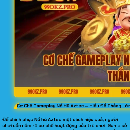
Cơ Chế Gameplay Nổ Hũ Aztec – Hiểu Để Thắng Lớ
Để chinh phục
Nổ hũ Aztec
một cách hiệu quả, người
chơi cần nắm rõ cơ chế hoạt động của trò chơi. Game sử