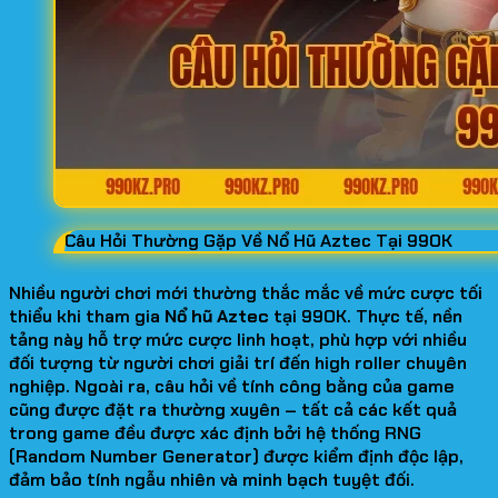
Câu Hỏi Thường Gặp Về Nổ Hũ Aztec Tại 99OK
Nhiều người chơi mới thường thắc mắc về mức cược tối
thiểu khi tham gia
Nổ hũ Aztec
tại 99OK. Thực tế, nền
tảng này hỗ trợ mức cược linh hoạt, phù hợp với nhiều
đối tượng từ người chơi giải trí đến high roller chuyên
nghiệp. Ngoài ra, câu hỏi về tính công bằng của game
cũng được đặt ra thường xuyên – tất cả các kết quả
trong game đều được xác định bởi hệ thống RNG
(Random Number Generator) được kiểm định độc lập,
đảm bảo tính ngẫu nhiên và minh bạch tuyệt đối.