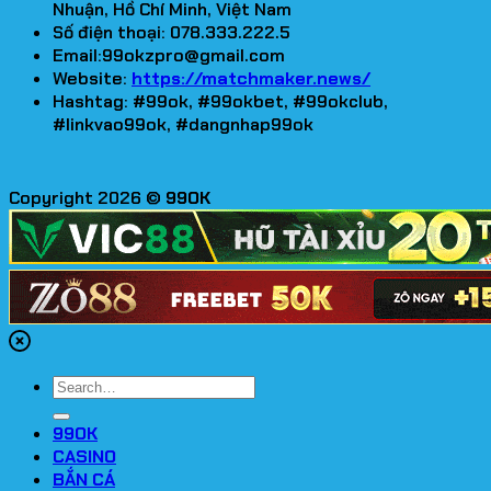
Nhuận, Hồ Chí Minh, Việt Nam
Số điện thoại: 078.333.222.5
Email:
99okzpro@gmail.com
Website:
https://matchmaker.news/
Hashtag: #99ok, #99okbet, #99okclub,
#linkvao99ok, #dangnhap99ok
Copyright 2026 ©
99OK
99OK
CASINO
BẮN CÁ