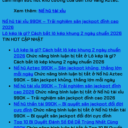
cảm nhận sức hút khó cưỡng của đền thờ vàng Aztec.
Xem thêm:
Nổ hũ tài xỉu
Nổ hũ tài xỉu 99OK – Trải nghiệm săn jackpot đỉnh cao
2026
Lô kép là gì? Cách bắt lô kép khung 2 ngày chuẩn 2026
TIN HOT CẬP NHẬT
Lô kép là gì? Cách bắt lô kép khung 2 ngày chuẩn
2026
Chức năng bình luận bị tắt
ở Lô kép là gì?
Cách bắt lô kép khung 2 ngày chuẩn 2026
Nổ hũ Aztec 99OK – Săn jackpot khủng, thắng lớn
mỗi ngày
Chức năng bình luận bị tắt
ở Nổ hũ Aztec
99OK – Săn jackpot khủng, thắng lớn mỗi ngày
Nổ hũ tài xỉu 99OK – Trải nghiệm săn jackpot đỉnh
cao 2026
Chức năng bình luận bị tắt
ở Nổ hũ tài xỉu
99OK – Trải nghiệm săn jackpot đỉnh cao 2026
Nổ hũ thần tài 99OK – Bí quyết săn jackpot đổi đời
cực đỉnh
Chức năng bình luận bị tắt
ở Nổ hũ thần tài
99OK – Bí quyết săn jackpot đổi đời cực đỉnh
Top 10 Bí Quyết Đánh Số Đề Dễ Trúng Nhất Cùng
99OK
Chức năng bình luận bị tắt
ở Top 10 Bí Quyết