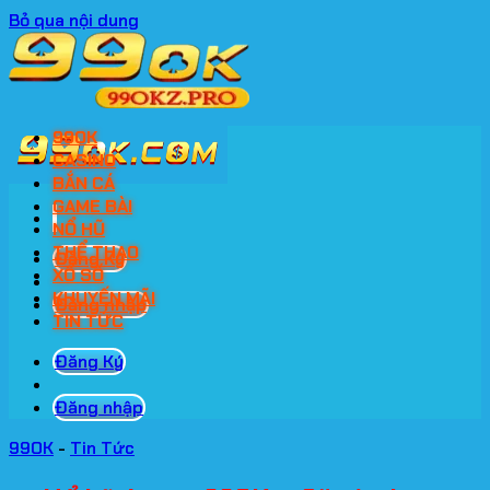
Bỏ qua nội dung
99OK
CASINO
BẮN CÁ
GAME BÀI
NỔ HŨ
THỂ THAO
Đăng Ký
XỔ SỐ
KHUYẾN MÃI
Đăng nhập
TIN TỨC
Đăng Ký
Đăng nhập
99OK
-
Tin Tức