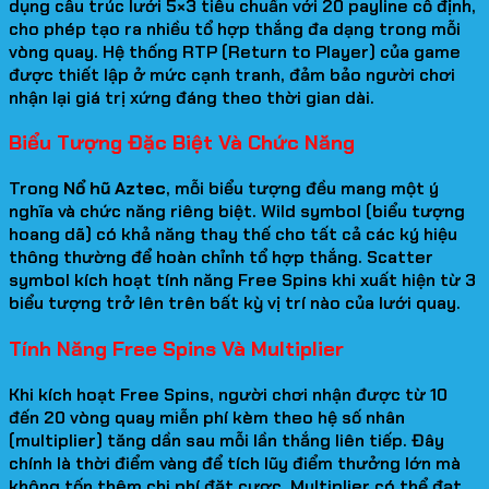
dụng cấu trúc lưới 5×3 tiêu chuẩn với 20 payline cố định,
cho phép tạo ra nhiều tổ hợp thắng đa dạng trong mỗi
vòng quay. Hệ thống RTP (Return to Player) của game
được thiết lập ở mức cạnh tranh, đảm bảo người chơi
nhận lại giá trị xứng đáng theo thời gian dài.
Biểu Tượng Đặc Biệt Và Chức Năng
Trong
Nổ hũ Aztec
, mỗi biểu tượng đều mang một ý
nghĩa và chức năng riêng biệt. Wild symbol (biểu tượng
hoang dã) có khả năng thay thế cho tất cả các ký hiệu
thông thường để hoàn chỉnh tổ hợp thắng. Scatter
symbol kích hoạt tính năng Free Spins khi xuất hiện từ 3
biểu tượng trở lên trên bất kỳ vị trí nào của lưới quay.
Tính Năng Free Spins Và Multiplier
Khi kích hoạt Free Spins, người chơi nhận được từ 10
đến 20 vòng quay miễn phí kèm theo hệ số nhân
(multiplier) tăng dần sau mỗi lần thắng liên tiếp. Đây
chính là thời điểm vàng để tích lũy điểm thưởng lớn mà
không tốn thêm chi phí đặt cược. Multiplier có thể đạt