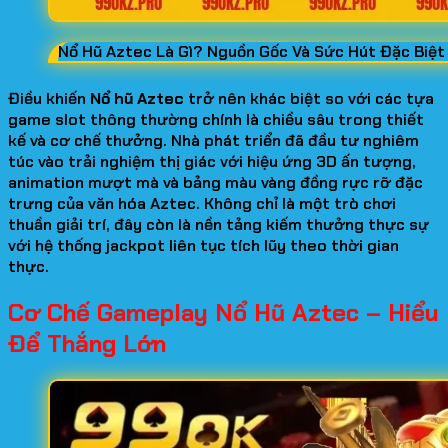
Nổ Hũ Aztec Là Gì? Nguồn Gốc Và Sức Hút Đặc Biệt
Điều khiến
Nổ hũ Aztec
trở nên khác biệt so với các tựa
game slot thông thường chính là chiều sâu trong thiết
kế và cơ chế thưởng. Nhà phát triển đã đầu tư nghiêm
túc vào trải nghiệm thị giác với hiệu ứng 3D ấn tượng,
animation mượt mà và bảng màu vàng đồng rực rỡ đặc
trưng của văn hóa Aztec. Không chỉ là một trò chơi
thuần giải trí, đây còn là nền tảng kiếm thưởng thực sự
với hệ thống jackpot liên tục tích lũy theo thời gian
thực.
Cơ Chế Gameplay Nổ Hũ Aztec – Hiểu
Để Thắng Lớn