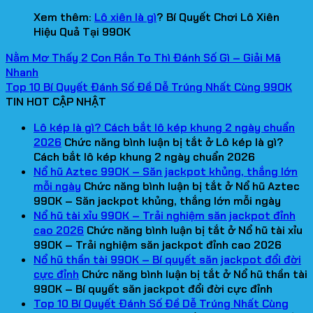
Xem thêm:
Lô xiên là gì
? Bí Quyết Chơi Lô Xiên
Hiệu Quả Tại 99OK
Nằm Mơ Thấy 2 Con Rắn To Thì Đánh Số Gì – Giải Mã
Nhanh
Top 10 Bí Quyết Đánh Số Đề Dễ Trúng Nhất Cùng 99OK
TIN HOT CẬP NHẬT
Lô kép là gì? Cách bắt lô kép khung 2 ngày chuẩn
2026
Chức năng bình luận bị tắt
ở Lô kép là gì?
Cách bắt lô kép khung 2 ngày chuẩn 2026
Nổ hũ Aztec 99OK – Săn jackpot khủng, thắng lớn
mỗi ngày
Chức năng bình luận bị tắt
ở Nổ hũ Aztec
99OK – Săn jackpot khủng, thắng lớn mỗi ngày
Nổ hũ tài xỉu 99OK – Trải nghiệm săn jackpot đỉnh
cao 2026
Chức năng bình luận bị tắt
ở Nổ hũ tài xỉu
99OK – Trải nghiệm săn jackpot đỉnh cao 2026
Nổ hũ thần tài 99OK – Bí quyết săn jackpot đổi đời
cực đỉnh
Chức năng bình luận bị tắt
ở Nổ hũ thần tài
99OK – Bí quyết săn jackpot đổi đời cực đỉnh
Top 10 Bí Quyết Đánh Số Đề Dễ Trúng Nhất Cùng