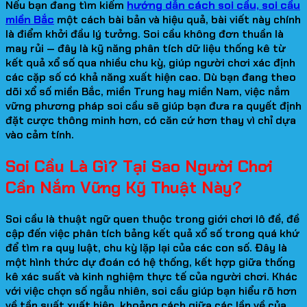
Nếu bạn đang tìm kiếm
hướng dẫn cách soi cầu, soi cầu
miền Bắc
một cách bài bản và hiệu quả, bài viết này chính
là điểm khởi đầu lý tưởng. Soi cầu không đơn thuần là
may rủi — đây là kỹ năng phân tích dữ liệu thống kê từ
kết quả xổ số qua nhiều chu kỳ, giúp người chơi xác định
các cặp số có khả năng xuất hiện cao. Dù bạn đang theo
dõi xổ số miền Bắc, miền Trung hay miền Nam, việc nắm
vững phương pháp soi cầu sẽ giúp bạn đưa ra quyết định
đặt cược thông minh hơn, có căn cứ hơn thay vì chỉ dựa
vào cảm tính.
Soi Cầu Là Gì? Tại Sao Người Chơi
Cần Nắm Vững Kỹ Thuật Này?
Soi cầu là thuật ngữ quen thuộc trong giới chơi lô đề, đề
cập đến việc phân tích bảng kết quả xổ số trong quá khứ
để tìm ra quy luật, chu kỳ lặp lại của các con số. Đây là
một hình thức dự đoán có hệ thống, kết hợp giữa thống
kê xác suất và kinh nghiệm thực tế của người chơi. Khác
với việc chọn số ngẫu nhiên, soi cầu giúp bạn hiểu rõ hơn
về tần suất xuất hiện, khoảng cách giữa các lần về của