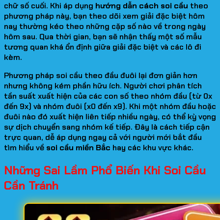
chữ số cuối. Khi áp dụng
hướng dẫn cách soi cầu
theo
phương pháp này, bạn theo dõi xem giải đặc biệt hôm
nay thường kéo theo những cặp số nào về trong ngày
hôm sau. Qua thời gian, bạn sẽ nhận thấy một số mẫu
tương quan khá ổn định giữa giải đặc biệt và các lô đi
kèm.
Phương pháp soi cầu theo đầu đuôi lại đơn giản hơn
nhưng không kém phần hữu ích. Người chơi phân tích
tần suất xuất hiện của các con số theo nhóm đầu (từ 0x
đến 9x) và nhóm đuôi (x0 đến x9). Khi một nhóm đầu hoặc
đuôi nào đó xuất hiện liên tiếp nhiều ngày, có thể kỳ vọng
sự dịch chuyển sang nhóm kế tiếp. Đây là cách tiếp cận
trực quan, dễ áp dụng ngay cả với người mới bắt đầu
tìm hiểu về
soi cầu miền Bắc
hay các khu vực khác.
Những Sai Lầm Phổ Biến Khi Soi Cầu
Cần Tránh