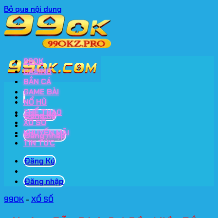
Bỏ qua nội dung
99OK
CASINO
BẮN CÁ
GAME BÀI
NỔ HŨ
THỂ THAO
Đăng Ký
XỔ SỐ
KHUYẾN MÃI
Đăng nhập
TIN TỨC
Đăng Ký
Đăng nhập
99OK
-
XỔ SỐ