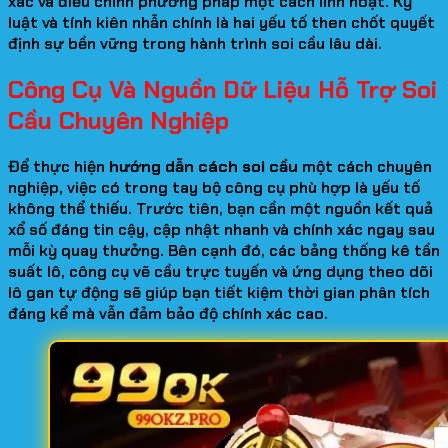
xác và điều chỉnh phương pháp một cách linh hoạt. Kỷ
luật và tính kiên nhẫn chính là hai yếu tố then chốt quyết
định sự bền vững trong hành trình soi cầu lâu dài.
Công Cụ Và Nguồn Dữ Liệu Hỗ Trợ Soi
Cầu Chuyên Nghiệp
Để thực hiện
hướng dẫn cách soi cầu
một cách chuyên
nghiệp, việc có trong tay bộ công cụ phù hợp là yếu tố
không thể thiếu. Trước tiên, bạn cần một nguồn kết quả
xổ số đáng tin cậy, cập nhật nhanh và chính xác ngay sau
mỗi kỳ quay thưởng. Bên cạnh đó, các bảng thống kê tần
suất lô, công cụ vẽ cầu trực tuyến và ứng dụng theo dõi
lô gan tự động sẽ giúp bạn tiết kiệm thời gian phân tích
đáng kể mà vẫn đảm bảo độ chính xác cao.