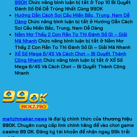
99OK
Chức năng bình luận bị tắt
ở Top 10 Bí Quyết
Đánh Số Đề Dễ Trúng Nhất Cùng 99OK
Hướng Dẫn Cách Soi Cầu Miền Bắc, Trung, Nam Dễ
Dàng
Chức năng bình luận bị tắt
ở Hướng Dẫn Cách
Soi Cầu Miền Bắc, Trung, Nam Dễ Dàng
Nằm Mơ Thấy 2 Con Rắn To Thì Đánh Số Gì – Giải
Mã Nhanh
Chức năng bình luận bị tắt
ở Nằm Mơ
Thấy 2 Con Rắn To Thì Đánh Số Gì – Giải Mã Nhanh
Xổ Số Mega 6/45 Và Cách Chơi – Bí Quyết Thành
Công Nhanh
Chức năng bình luận bị tắt
ở Xổ Số
Mega 6/45 Và Cách Chơi – Bí Quyết Thành Công
Nhanh
matchmaker.news
là đại lý chính thức của
thương hiệu
99OK
. Chuyên cung cấp link chính hãng để vào chơi game
casino 99 OK
. Đăng ký tài khoản để nhận ngay 99k trải