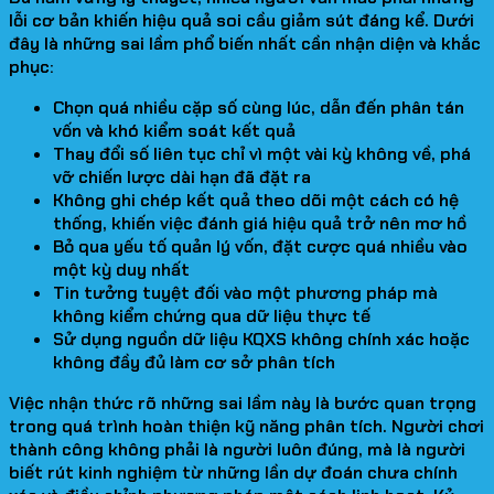
lỗi cơ bản khiến hiệu quả soi cầu giảm sút đáng kể. Dưới
đây là những sai lầm phổ biến nhất cần nhận diện và khắc
phục:
Chọn quá nhiều cặp số cùng lúc, dẫn đến phân tán
vốn và khó kiểm soát kết quả
Thay đổi số liên tục chỉ vì một vài kỳ không về, phá
vỡ chiến lược dài hạn đã đặt ra
Không ghi chép kết quả theo dõi một cách có hệ
thống, khiến việc đánh giá hiệu quả trở nên mơ hồ
Bỏ qua yếu tố quản lý vốn, đặt cược quá nhiều vào
một kỳ duy nhất
Tin tưởng tuyệt đối vào một phương pháp mà
không kiểm chứng qua dữ liệu thực tế
Sử dụng nguồn dữ liệu KQXS không chính xác hoặc
không đầy đủ làm cơ sở phân tích
Việc nhận thức rõ những sai lầm này là bước quan trọng
trong quá trình hoàn thiện kỹ năng phân tích. Người chơi
thành công không phải là người luôn đúng, mà là người
biết rút kinh nghiệm từ những lần dự đoán chưa chính