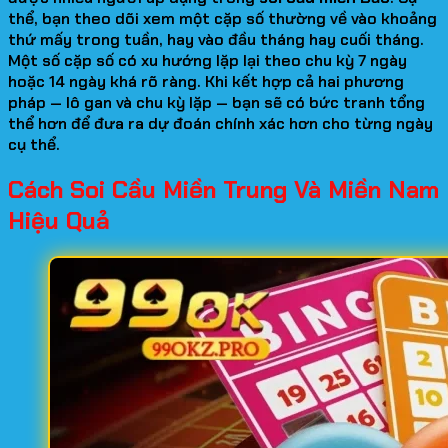
thể, bạn theo dõi xem một cặp số thường về vào khoảng
thứ mấy trong tuần, hay vào đầu tháng hay cuối tháng.
Một số cặp số có xu hướng lặp lại theo chu kỳ 7 ngày
hoặc 14 ngày khá rõ ràng. Khi kết hợp cả hai phương
pháp — lô gan và chu kỳ lặp — bạn sẽ có bức tranh tổng
thể hơn để đưa ra dự đoán chính xác hơn cho từng ngày
cụ thể.
Cách Soi Cầu Miền Trung Và Miền Nam
Hiệu Quả