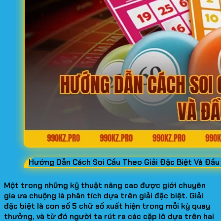
Hướng Dẫn Cách Soi Cầu Theo Giải Đặc Biệt Và Đầu
Một trong những kỹ thuật nâng cao được giới chuyên
gia ưa chuộng là phân tích dựa trên giải đặc biệt. Giải
đặc biệt là con số 5 chữ số xuất hiện trong mỗi kỳ quay
thưởng, và từ đó người ta rút ra các cặp lô dựa trên hai