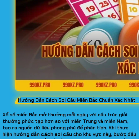
Hướng Dẫn Cách Soi Cầu Miền Bắc Chuẩn Xác Nhất
Xổ số miền Bắc mở thưởng mỗi ngày với cấu trúc giải
thưởng phức tạp hơn so với miền Trung và miền Nam,
tạo ra nguồn dữ liệu phong phú để phân tích. Khi thực
hiện
hướng dẫn cách soi cầu
cho khu vực này, bước đầu