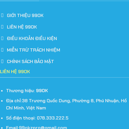
kiểm tra tính ngẫu nhiên, loại bỏ hoàn toàn
các gian lận từ phần mềm.
GIỚI THIỆU 99OK
Mạng lưới hoạt động đa quốc gia: Phủ sóng
LIÊN HỆ 99OK
mạnh mẽ tại nhiều thị trường lớn ở Đông Nam
Á như Việt Nam, Thái Lan, Philippines và đang
ĐIỀU KHOẢN ĐIỀU KIỆN
mở rộng sang khu vực khác.
MIỄN TRỪ TRÁCH NHIỆM
Hợp tác với các đối tác hàng đầu:
CHÍNH SÁCH BẢO MẬT
Foxridgegallery.com
Liên kết trực tiếp với
LIÊN HỆ 99OK
những tập đoàn cung cấp phần mềm giải trí số
1 thế giới như Evolution Gaming, Pragmatic
Play, PG Soft và SBOBET.
Thương hiệu:
99OK
Triết lý kinh doanh cùng định hướng phát triển
Địa chỉ:38 Trương Quốc Dung, Phường 8, Phú Nhuận, Hồ
bền vững
Chí Minh, Việt Nam
Thành công của
99OK com
đến từ việc coi trọng
Số điện thoại: 078.333.222.5
giá trị trải nghiệm thực tế của người dùng, lấy
Email:
99okzpro@gmail.com