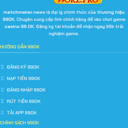
pháp bởi các cơ quan quản lý cá cược quốc tế uy
matchmaker.news
là đại lý chính thức của
thương hiệu
tín. Trải qua một quá trình phát triển bền bỉ, nhà
99OK
. Chuyên cung cấp link chính hãng để vào chơi game
cái đã vượt qua vòng thẩm định khắt khe về bảo
casino 99 OK
. Đăng ký tài khoản để nhận ngay 99k trải
mật tài chính cũng như tính công bằng trong
nghiệm game.
từng ván cược, qua đó khẳng định sự minh bạch
tuyệt đối của thương hiệu:
HƯỚNG DẪN 99OK
Giấy phép từ PAGCOR: Được Cục Quản lý Giải
trí và Trò chơi Philippines (
PAGCOR
) cấp
ĐĂNG KÝ 99OK
chứng nhận hoạt động kinh doanh cá cược
trực tuyến hợp pháp.
NẠP TIỀN 99OK
Chứng nhận từ Curacao eGaming: Đảm bảo
ĐĂNG NHẬP 99OK
toàn bộ quy trình vận hành và hệ thống trò
RÚT TIỀN 99OK
chơi tuân thủ theo tiêu chuẩn cờ bạc quốc tế.
TẢI APP 99OK
Kiểm định thuật toán RNG: Hợp tác với tổ
CHÍNH SÁCH 99OK
chức độc lập BMM Testlabs và iTech Labs để